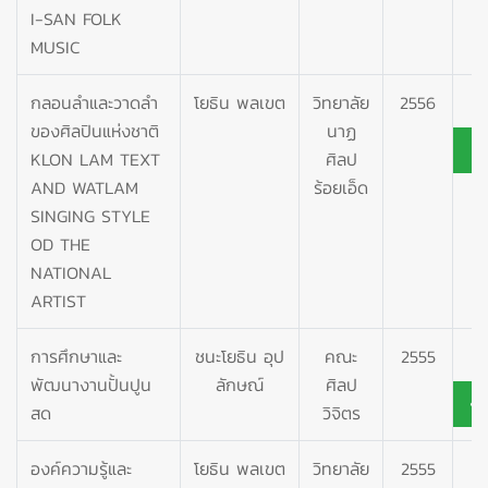
I-SAN FOLK
MUSIC
กลอนลำและวาดลำ
โยธิน พลเขต
วิทยาลัย
2556
ของศิลปินแห่งชาติ
นาฏ
KLON LAM TEXT
ศิลป
AND WATLAM
ร้อยเอ็ด
SINGING STYLE
OD THE
NATIONAL
ARTIST
การศึกษาและ
ชนะโยธิน อุป
คณะ
2555
พัฒนางานปั้นปูน
ลักษณ์
ศิลป
สด
วิจิตร
องค์ความรู้และ
โยธิน พลเขต
วิทยาลัย
2555