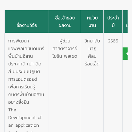
ชื่อเจ้าของ
หน่วย
ประจำ
ชื่องานวิจัย
ผลงาน
งาน
ปี
เอ
การพัฒนา
ผู้ช่วย
วิทยาลัย
2566
แอพพลิเคชันดนตรี
ศาสตราจารย์
นาฏ
พื้นบ้านอีสาน
โยธิน พลเขต
ศิลป
ประเภทตี เป่า ดีด
ร้อยเอ็ด
สี บนระบบปฏิบัติ
การแอนดรอยด์
เพื่อการเรียนรู้
ดนตรีพื้นบ้านอีสาน
อย่างยั่งยืน
The
Development of
an application