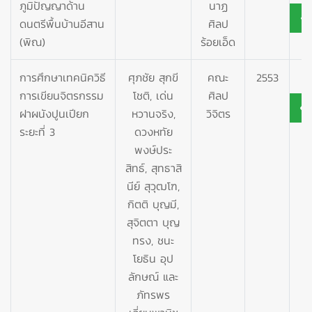
ภูมิปัญญาด้าน
นาฏ
ดนตรีพื้นบ้านอีสาน
ศิลป
(พิณ)
ร้อยเอ็ด
การศึกษาเทคนิควิธี
ศุภชัย สุกขี
คณะ
2553
การเขียนจิตรกรรม
โชติ, เด่น
ศิลป
ฝาผนังปูนเปียก
หวานจริง,
วิจิตร
ระยะที่ 3
ดวงหทัย
พงษ์ประ
สิทธ์, สุทธาสิ
นีย์ สุวุฒโฑ,
กิตติ บุญมี,
สุจิตตา บุญ
ทรง, ชนะ
โยธิน อุป
ลักษณ์ และ
ภัทรพร