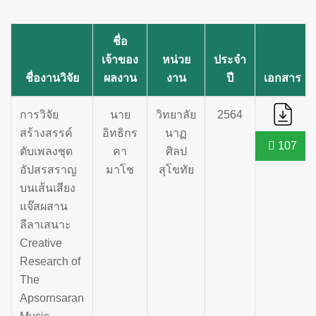
ชื่อ
เจ้าของ
หน่วย
ประจำ
ชื่องานวิจัย
ผลงาน
งาน
ปี
เอกสาร
การวิจัย
นาย
วิทยาลัย
2564
สร้างสรรค์
อิทธิกร
นาฏ
107
ตับเพลงชุด
คา
ศิลป
อัปสรสราญ
มาโช
สุโขทัย
บนเส้นเสียง
แจ๊สผสาน
ลีลาเสนาะ
Creative
Research of
The
Apsornsaran