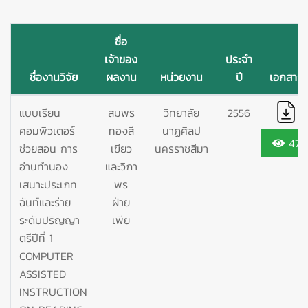
ชื่อ
เจ้าของ
ประจำ
ชื่องานวิจัย
ผลงาน
หน่วยงาน
ปี
เอกสาร
แบบเรียน
สมพร
วิทยาลัย
2556
คอมพิวเตอร์
ทองสี
นาฏศิลป
47
ช่วยสอน การ
เขียว
นครราชสีมา
อ่านทำนอง
และวิภา
เสนาะประเภท
พร
ฉันท์และร่าย
ฝ่าย
ระดับปริญญา
เพีย
ตรีปีที่ 1
COMPUTER
ASSISTED
INSTRUCTION