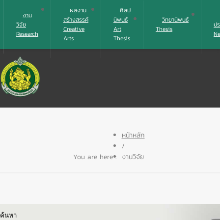
ผลงาน
ศิลป
งาน
สร้างสรรค์
นิพนธ์
วิทยานิพนธ์
วิจัย
ปร
Creative
Art
Thesis
Research
N
Arts
Thesis
หน้าหลัก
/
You are here :
งานวิจัย
ค้นหา