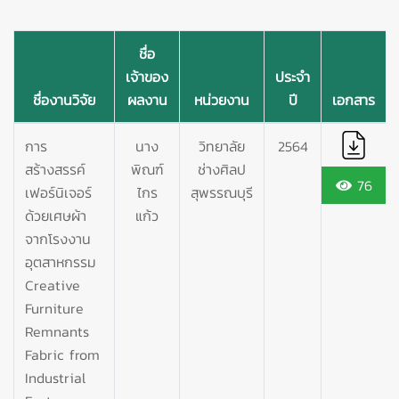
ชื่อ
เจ้าของ
ประจำ
ชื่องานวิจัย
ผลงาน
หน่วยงาน
ปี
เอกสาร
การ
นาง
วิทยาลัย
2564
สร้างสรรค์
พิณฑ์
ช่างศิลป
76
เฟอร์นิเจอร์
ไกร
สุพรรณบุรี
ด้วยเศษผ้า
แก้ว
จากโรงงาน
อุตสาหกรรม
Creative
Furniture
Remnants
Fabric from
Industrial