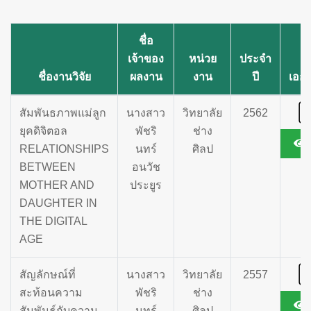
ชื่อ
เจ้าของ
หน่วย
ประจำ
ชื่องานวิจัย
ผลงาน
งาน
ปี
เอก
สัมพันธภาพแม่ลูก
นางสาว
วิทยาลัย
2562
ยุคดิจิตอล
พัชริ
ช่าง
RELATIONSHIPS
นทร์
ศิลป
BETWEEN
อนวัช
MOTHER AND
ประยูร
DAUGHTER IN
THE DIGITAL
AGE
สัญลักษณ์ที่
นางสาว
วิทยาลัย
2557
สะท้อนความ
พัชริ
ช่าง
สัมพันธ์กับความ
นทร์
ศิลป