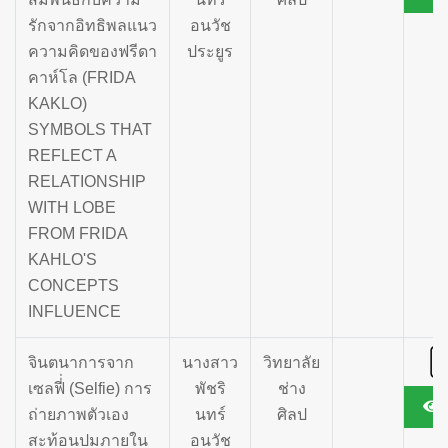
รักจากอิทธิพลแนว
อนวัช
ความคิดของฟรีดา
ประยูร
คาห์โล (FRIDA
KAKLO)
SYMBOLS THAT
REFLECT A
RELATIONSHIP
WITH LOBE
FROM FRIDA
KAHLO'S
CONCEPTS
INFLUENCE
จินตนาการจาก
นางสาว
วิทยาลัย
เซลฟี่่ (Selfie) การ
พัชริ
ช่าง
ถ่ายภาพตัวเอง
นทร์
ศิลป
สะท้อนปมภายใน
อนวัช