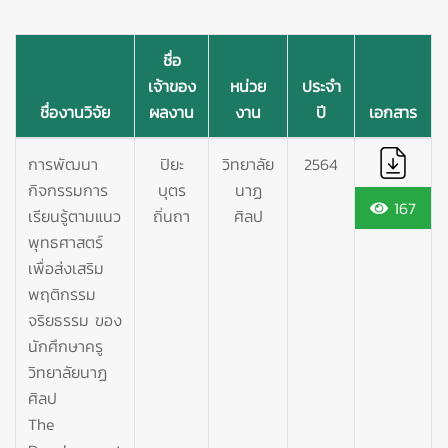
ชื่อ
เจ้าของ
หน่วย
ประจำ
ชื่องานวิจัย
ผลงาน
งาน
ปี
เอกสาร
การพัฒนา
ปิยะ
วิทยาลัย
2564
กิจกรรมการ
บุตร
นาฏ
167
เรียนรู้ตามแนว
ถิ่นถา
ศิลป
พุทธศาสตร์
เพื่อส่งเสริม
พฤติกรรม
จริยธรรม ของ
นักศึกษาครู
วิทยาลัยนาฏ
ศิลป
The