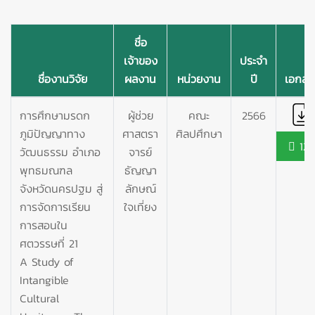
ชื่อ
เจ้าของ
ประจำ
ชื่องานวิจัย
ผลงาน
หน่วยงาน
ปี
เอกสา
การศึกษามรดก
ผู้ช่วย
คณะ
2566
ภูมิปัญญาทาง
ศาสตรา
ศิลปศึกษา
129
วัฒนธรรม อำเภอ
จารย์
พุทธมณฑล
ธัญญา
จังหวัดนครปฐม สู่
ลักษณ์
การจัดการเรียน
ใจเที่ยง
การสอนใน
ศตวรรษที่ 21
A Study of
Intangible
Cultural