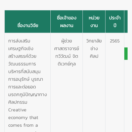
ชื่อเจ้าของ
หน่วย
ประจำ
ชื่องานวิจัย
ผลงาน
งาน
ปี
เ
การส่งเสริม
ผู้ช่วย
วิทยาลัย
2565
เศรษฐกิจเชิง
ศาสตราจารย์
ช่าง
สร้างสรรค์ด้วย
ทวีวัฒน์ จิต
ศิลป
วัฒนธรรมการ
ติเวทย์กุล
บริหารที่สนับสนุน
การอนุรักษ์ บูรณา
การและต่อยอด
มรดกภูมิปัญญาทาง
ศิลปกรรม
Creative
economy that
comes from a