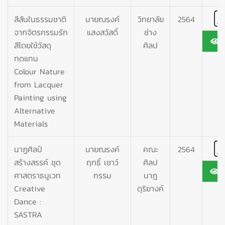
สีสันในธรรมชาติ
นายณรงค์
วิทยาลัย
2564
จากจิตรกรรมรัก
แสงสวัสดิ์
ช่าง
7
สีโดยใช้วัสดุ
ศิลป
ทดแทน
Colour Nature
from Lacquer
Painting using
Alternative
Materials
นาฏศิลป์
นายณรงค์
คณะ
2564
สร้างสรรค์ ชุด
ฤทธิ์ เชาว์
ศิลป
1
ศาสตราธนูเวท
กรรม
นาฎ
Creative
ดุริยางค์
Dance :
SASTRA