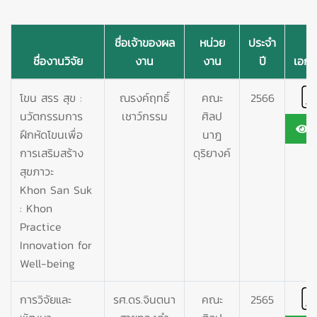
ชื่อเจ้าของผล
หน่วย
ประจำ
ชื่องานวิจัย
งาน
งาน
ปี
เอกส
โขน สรร สุข :
ณรงค์ฤทธิ์
คณะ
2566
นวัตกรรมการ
เชาว์กรรม
ศิลป
9
ฝึกหัดโขนเพื่อ
นาฎ
การเสริมสร้าง
ดุริยางค์
สุขภาวะ
Khon San Suk
: Khon
Practice
Innovation for
Well-being
การวิจัยและ
รศ.ดร.จินตนา
คณะ
2565