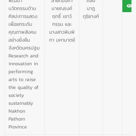
พัฒนา
สายทองคำ
ศิลป
1
นวัตกรรมด้าน
นายณรงค์
นาฎ
ศิลปะการแสดง
ฤทธิ์ เชาว์
ดุริยางค์
เพื่อยกระดับ
กรรม และ
คุณภาพสังคม
นางสาวพิมพิ
อย่างยั่งยืน
กา มหามาตย์
จังหวัดนครปฐม
Research and
innovation in
performing
arts to raise
the quality of
society
sustainably
Nakhon
Pathom
Province