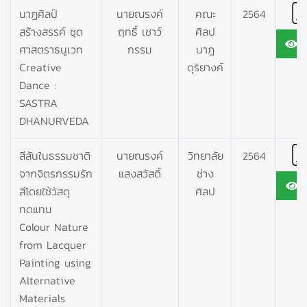
นาฏศิลป์
นายณรงค์
คณะ
2564
สร้างสรรค์ ชุด
ฤทธิ์ เชาว์
ศิลป
1
ศาสตราธนูเวท
กรรม
นาฎ
Creative
ดุริยางค์
Dance :
SASTRA
DHANURVEDA
สีสันในธรรมชาติ
นายณรงค์
วิทยาลัย
2564
จากจิตรกรรมรัก
แสงสวัสดิ์
ช่าง
1
สีโดยใช้วัสดุ
ศิลป
ทดแทน
Colour Nature
from Lacquer
Painting using
Alternative
Materials