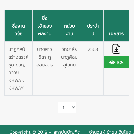
ชื่อ
ชื่องาน
เจ้าของ
หน่วย
ประจำ
วิจัย
ผลงาน
งาน
ปี
เอกสาร
นาฏศิลป์
นางสาว
วิทยาลัย
2563
สร้างสรรค์
ชิสา ภู
นาฏศิลป
105
ชุด ขวัญ
จอมจิตร
สุโขทัย
ควาย
KHWAN
KHWAY
Copyright © 2018 - สถาบันบัณฑิต
จำนวนผู้เข้าชมเว็บไซต์ :