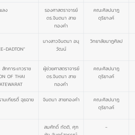
ำแลง
รองศาสตราจารย์
คณะศิลปนาฎ
ดร.จินตนา สาย
ดุริยางค์
ทองคำ
นางสาวจินตนา อนุ
วิทยาลัยนาฏศิลป
EE-DADTON"
วัฒน์
ด สักการะเทวราช
ผู้ช่วยศาสตราจารย์
คณะศิลปนาฎ
ON OF THAI
ดร.จินตนา สาย
ดุริยางค์
RATEWARAT
ทองคำ
มเกียรติ์ ฉุยฉาย
จินตนา สายทองคำ
คณะศิลปนาฎ
ดุริยางค์
สมศักดิ์ ทัดติ, ศุภ
-
ชัย จันทร์สุวรรณ์,