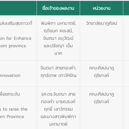
ชื่อเจ้าของผลงาน
หน่วยงาน
่งเสริมสุขภาวะที่
พิมพิกา มหามาตย์,
วิทยาลัยนาฏศิลป
ฤดีชนก คชเสนี,
on for Enhance
จินตนา อนุวัฒน์
thom province
และปรัชญา เข็ม
นาค
จินตนา สายทองคำ,
คณะศิลปนาฎ
Innovation
ฤทธิเทพ เถาว์หิรัญ
ดุริยางค์
ื่อยกระดับ
รศ.ดร.จินตนา สาย
คณะศิลปนาฎ
ทองคำ นายณรงค์
ดุริยางค์
 to raise the
ฤทธิ์ เชาว์กรรม
hom Province
และนางสาวพิมพิกา
มหามาตย์