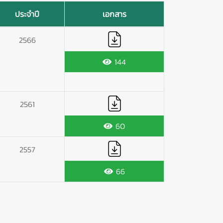
ประจำปี
เอกสาร
2566
144
2561
60
2557
66