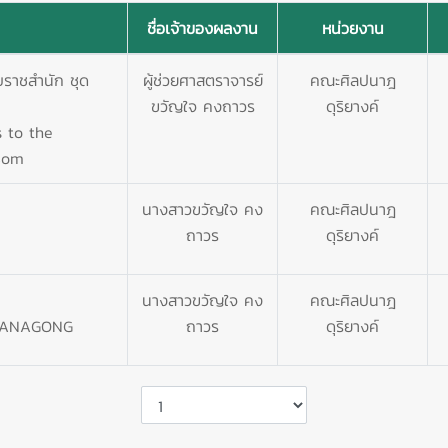
ชื่อเจ้าของผลงาน
หน่วยงาน
บราชสำนัก ชุด
ผู้ช่วยศาสตราจารย์
คณะศิลปนาฎ
ขวัญใจ คงถาวร
ดุริยางค์
 to the
 Som
นางสาวขวัญใจ คง
คณะศิลปนาฎ
ถาวร
ดุริยางค์
นางสาวขวัญใจ คง
คณะศิลปนาฎ
RANAGONG
ถาวร
ดุริยางค์